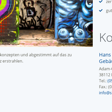
zer
gut
Ko
Hans 
ngskonzepten und abgestimmt auf das zu
Gebä
z erstrahlen.
Adam-O
38112 
Tel.:
(0
Fax.: (
info@s