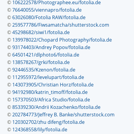
©
106222578/Photographee.eu/fotolia.de
©
76640055/viennapro/fotolia.de
©
63026080/Fotolia RAW/fotolia.de
©
259577786/Fiwsamatcha/shutterstock.com
©
45298682/siwi1/fotolia.de
©
139978022/Chopard Photography/fotolia.de
©
93174403/Andrey Popov/fotolia.de
©
64501421/dlphoto6/fotolia.de
©
138578267/grki/fotolia.de
©
92446535/Kzenon/fotolia.de
©
112955972/levelupart/fotolia.de
©
143073905/Christian Horz/fotolia.de
©
94192980/katrin_timoff/fotolia.de
©
157370503/Africa Studio/fotolia.de
©
85339230/Andrii Kozachenko/fotolia.de
©
202784773/Jeffrey B. Banke/shutterstock.com
©
120302702/zhu difeng/fotolia.de
©
124368558/lily/fotolia.de