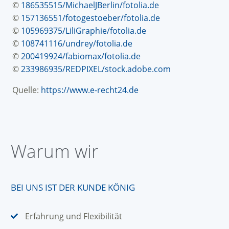
©
186535515/MichaelJBerlin/fotolia.de
©
157136551/fotogestoeber/fotolia.de
©
105969375/LiliGraphie/fotolia.de
©
108741116/undrey/fotolia.de
©
200419924/fabiomax/fotolia.de
©
233986935
/REDPIXEL/stock.adobe.com
Quelle:
https://www.e-recht24.de
Warum wir
BEI UNS IST DER KUNDE KÖNIG
Erfahrung und Flexibilität